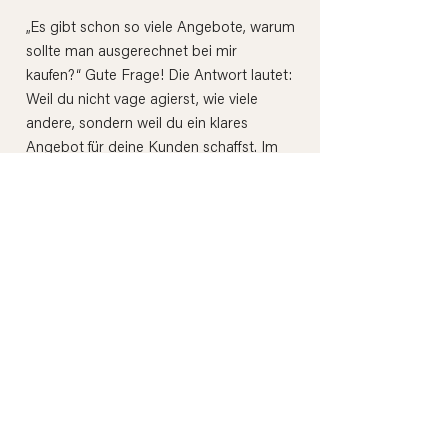
„Es gibt schon so viele Angebote, warum
sollte man ausgerechnet bei mir
kaufen?“ Gute Frage! Die Antwort lautet:
Weil du nicht vage agierst, wie viele
andere, sondern weil du ein klares
Angebot für deine Kunden schaffst. Im
My Business Lab erarbeiten wir deine
Expertinnenpositionierung, dein
Angebot, deine Preiskategorien und
deine Zielgruppe(n).