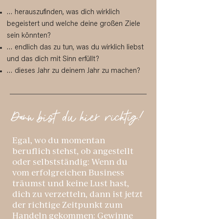
… herauszufinden, was dich wirklich
begeistert und welche deine großen Ziele
sein könnten?
… endlich das zu tun, was du wirklich liebst
und das dich mit Sinn erfüllt?
… dieses Jahr zu deinem Jahr zu machen?
Dann bist du hier richtig!
Egal, wo du momentan
beruflich stehst, ob angestellt
oder selbstständig: Wenn du
vom erfolgreichen Business
träumst und keine Lust hast,
dich zu verzetteln, dann ist jetzt
der richtige Zeitpunkt zum
Handeln gekommen: Gewinne